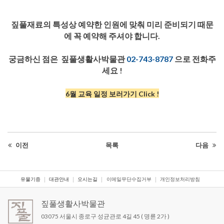
짚풀재료의 특성상 예약한 인원에 맞춰 미리 준비되기 때문
에 꼭 예약해 주셔야 합니다
.
궁금하신 점은 짚풀생활사박물관
02-743-8787
으로 전화주
세요
!
6월 교육 일정 보러가기
Click !
이전
목록
다음
유물기증
대관안내
오시는길
이메일무단수집거부
개인정보처리방침
짚풀생활사박물관
03075 서울시 종로구 성균관로 4길 45 ( 명륜 2가 )