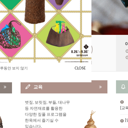
내
소장품 안내
오시는길
하루동안 보지 않기
CLOSE
교육
볏짚, 보릿짚, 부들, 대나무
[교
등 자연재료를 활용한
내
다양한 짚풀 프로그램을
한옥에서 즐기실 수
[
있습니다.