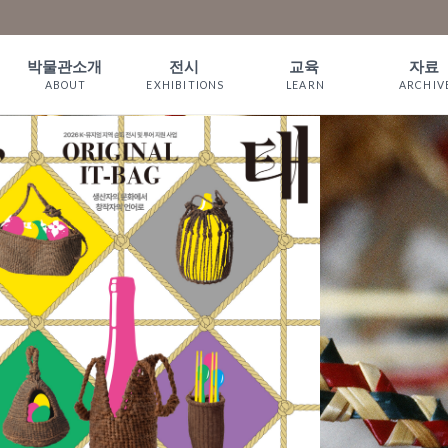
박물관소개
전시
교육
자료
ABOUT
EXHIBITIONS
LEARN
ARCHIV
인사말
상설전시
짚풀 프로그램
소장품
WELCOME
기획전시
체험예약
서 적
짚풀문화 이야
온라인전시
예약확인
기
관람안내
오시는길