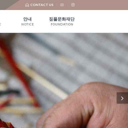
CONTACT US
안내
짚풀문화재단
E
NOTICE
FOUNDATION
공지사항
재단 소개
언론보도
기부금 모금 및
활용실적
대 관
유물기증